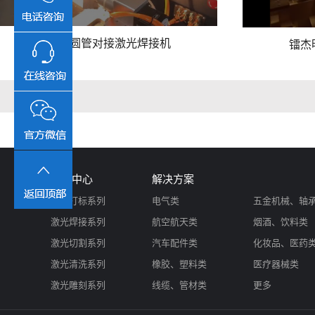
自动圆管对接激光焊接机
镭杰
产品中心
解决方案
激光打标系列
电气类
五金机械、轴
激光焊接系列
航空航天类
烟酒、饮料类
激光切割系列
汽车配件类
化妆品、医药
激光清洗系列
橡胶、塑料类
医疗器械类
激光雕刻系列
线缆、管材类
更多