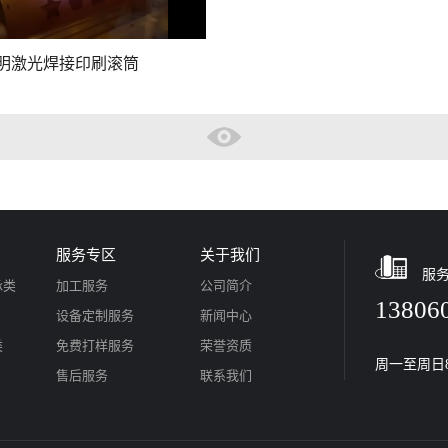
明激光焊接印刷滚筒
服务专区
关于我们
服
承类
加工服务
公司简介
13806
设备定制服务
新闻中心
类
免费打样服务
荣誉资质
周一至周日8:0
售后服务
联系我们